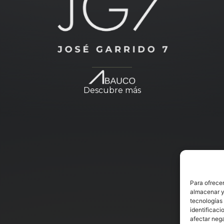
Descubre más
Para ofrecer
almacenar y/
tecnologías
identificaci
afectar nega